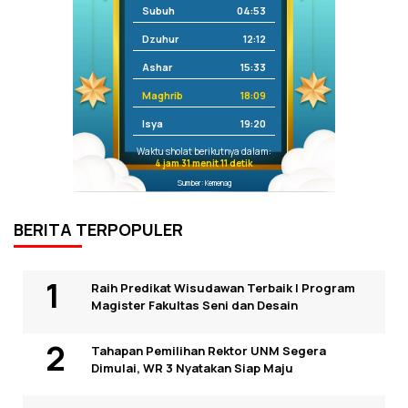
Subuh
04:53
Dzuhur
12:12
Ashar
15:33
Maghrib
18:09
Isya
19:20
Waktu sholat berikutnya dalam:
4 jam 31 menit 11 detik
Sumber: Kemenag
BERITA TERPOPULER
Raih Predikat Wisudawan Terbaik I Program
Magister Fakultas Seni dan Desain
Tahapan Pemilihan Rektor UNM Segera
Dimulai, WR 3 Nyatakan Siap Maju