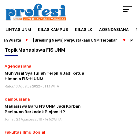
LINTAS UNM
KILAS KAMPUS
KILAS LK
AGENDASIANA
dan Wisata
[Breaking News] Perpustakaan UNM Terbakar
Pame
Topik
Mahasiswa FIS UNM
Agendasiana
Muh Visal Syaifullah Terpilih Jadi Ketua
Himanis FIS-H UNM
Rabu, 10 Agustus 2022 - 01:13 WITA
Kampusiana
Mahasiswa Baru FIS UNM Jadi Korban
Penipuan Berkedok Pinjam HP
Jumat, 23 Agustus 2019 - 14:52 WITA
Fakultas Ilmu Sosial