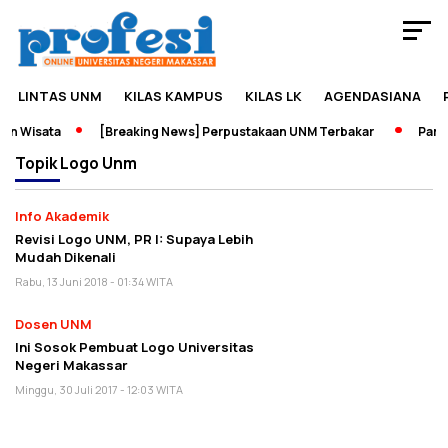
LINTAS UNM
KILAS KAMPUS
KILAS LK
AGENDASIANA
n Wisata
[Breaking News] Perpustakaan UNM Terbakar
Pamera
Topik
Logo Unm
Info Akademik
Revisi Logo UNM, PR I: Supaya Lebih
Mudah Dikenali
Rabu, 13 Juni 2018 - 01:34 WITA
Dosen UNM
Ini Sosok Pembuat Logo Universitas
Negeri Makassar
Minggu, 30 Juli 2017 - 12:03 WITA