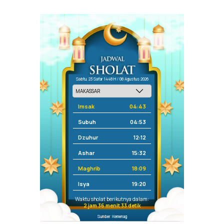
Sabtu, 23 Safar 1448 H / 08 Agustus 2026
Imsak
04:43
Subuh
04:53
Dzuhur
12:12
Ashar
15:32
Maghrib
18:09
Isya
19:20
Waktu sholat berikutnya dalam:
2 jam 36 menit 33 detik
Sumber: Kemenag