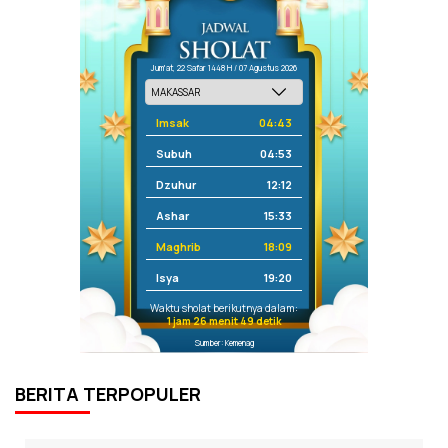
Jum'at, 22 Safar 1448 H / 07 Agustus 2026
Imsak
04:43
Subuh
04:53
Dzuhur
12:12
Ashar
15:33
Maghrib
18:09
Isya
19:20
Waktu sholat berikutnya dalam:
1 jam 26 menit 49 detik
Sumber: Kemenag
BERITA TERPOPULER