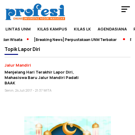
LINTAS UNM
KILAS KAMPUS
KILAS LK
AGENDASIANA
 dan Wisata
[Breaking News] Perpustakaan UNM Terbakar
Pam
Topik
Lapor Diri
Jalur Mandiri
Menjelang Hari Terakhir Lapor Diri,
Mahasiswa Baru Jalur Mandiri Padati
BAAK
Senin, 24 Juli 2017 - 21:37 WITA