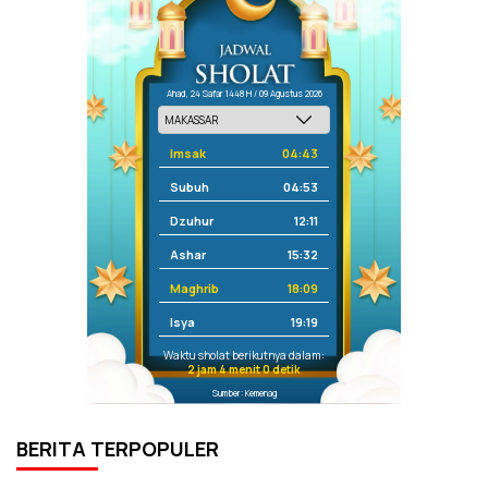
Ahad, 24 Safar 1448 H / 09 Agustus 2026
Imsak
04:43
Subuh
04:53
Dzuhur
12:11
Ashar
15:32
Maghrib
18:09
Isya
19:19
Waktu sholat berikutnya dalam:
2 jam 4 menit 0 detik
Sumber: Kemenag
BERITA TERPOPULER