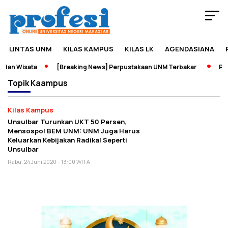
LINTAS UNM
KILAS KAMPUS
KILAS LK
AGENDASIANA
dan Wisata
[Breaking News] Perpustakaan UNM Terbakar
Pame
Topik
Kaampus
Kilas Kampus
Unsulbar Turunkan UKT 50 Persen,
Mensospol BEM UNM: UNM Juga Harus
Keluarkan Kebijakan Radikal Seperti
Unsulbar
Rabu, 24 Juni 2020 - 13:00 WITA