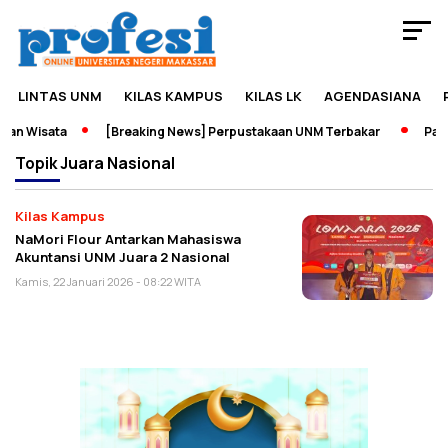
LINTAS UNM
KILAS KAMPUS
KILAS LK
AGENDASIANA
an Wisata
[Breaking News] Perpustakaan UNM Terbakar
Pamer
Topik
Juara Nasional
Kilas Kampus
NaMori Flour Antarkan Mahasiswa
Akuntansi UNM Juara 2 Nasional
Kamis, 22 Januari 2026 - 08:22 WITA