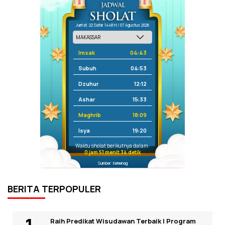
Jum'at, 22 Safar 1448 H / 07 Agustus 2026
Imsak
04:43
Subuh
04:53
Dzuhur
12:12
Ashar
15:33
Maghrib
18:09
Isya
19:20
Waktu sholat berikutnya dalam:
0 jam 51 menit 34 detik
Sumber: Kemenag
BERITA TERPOPULER
Raih Predikat Wisudawan Terbaik I Program