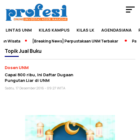
LINTAS UNM
KILAS KAMPUS
KILAS LK
AGENDASIANA
an Wisata
[Breaking News] Perpustakaan UNM Terbakar
Pamer
Topik
Jual Buku
Dosen UNM
Capai 800 ribu, Ini Daftar Dugaan
Pungutan Liar di UNM
Sabtu, 17 Desember 2016 - 09:27 WITA