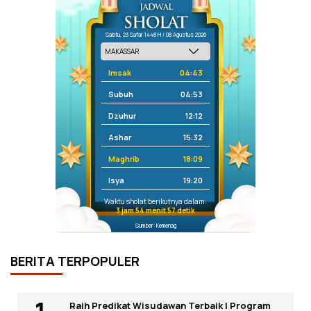
Sabtu, 23 Safar 1448 H / 08 Agustus 2026
Imsak
04:43
Subuh
04:53
Dzuhur
12:12
Ashar
15:32
Maghrib
18:09
Isya
19:20
Waktu sholat berikutnya dalam:
3 jam 54 menit 57 detik
Sumber: Kemenag
BERITA TERPOPULER
Raih Predikat Wisudawan Terbaik I Program