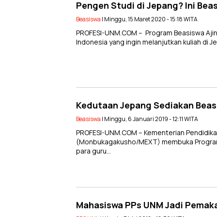
Pengen Studi di Jepang? Ini Be
Beasiswa
| Minggu, 15 Maret 2020 - 15:18 WITA
PROFESI-UNM.COM – Program Beasiswa Aji
Indonesia yang ingin melanjutkan kuliah di 
Kedutaan Jepang Sediakan Beasi
Beasiswa
| Minggu, 6 Januari 2019 - 12:11 WITA
PROFESI-UNM.COM – Kementerian Pendidikan
(Monbukagakusho/MEXT) membuka Program Be
para guru…
Mahasiswa PPs UNM Jadi Pemakal