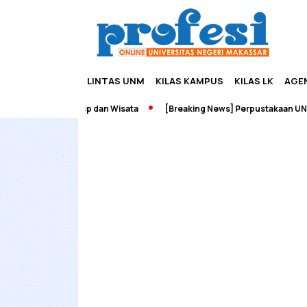
LINTAS UNM
KILAS KAMPUS
KILAS LK
AGE
 Edupreneurship dan Wisata
[Breaking News] Perpustakaan UNM Ter