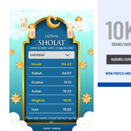
Jum'at, 22 Safar 1448 H / 07 Agustus 2026
Imsak
04:43
Subuh
04:53
Dzuhur
12:12
Ashar
15:33
Maghrib
18:09
Isya
19:20
Tidak ada waktu sholat berikutnya hari
ini.
Sumber: Kemenag