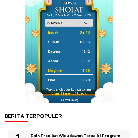
Sabtu, 23 Safar 1448 H / 08 Agustus 2026
Imsak
04:43
Subuh
04:53
Dzuhur
12:12
Ashar
15:32
Maghrib
18:09
Isya
19:20
Waktu sholat berikutnya dalam:
0 jam 32 menit 41 detik
Sumber: Kemenag
BERITA TERPOPULER
Raih Predikat Wisudawan Terbaik I Program