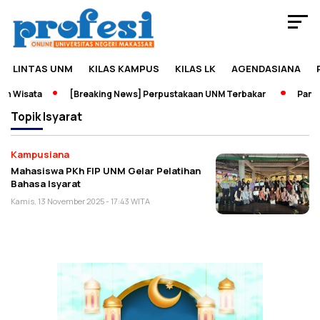
LINTAS UNM
KILAS KAMPUS
KILAS LK
AGENDASIANA
n Wisata
[Breaking News] Perpustakaan UNM Terbakar
Pamera
Topik
Isyarat
Kampusiana
Mahasiswa PKh FIP UNM Gelar Pelatihan
Bahasa Isyarat
Kamis, 13 November 2025 - 17:43 WITA