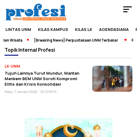
LINTAS UNM
KILAS KAMPUS
KILAS LK
AGENDASIANA
dan Wisata
[Breaking News] Perpustakaan UNM Terbakar
Pame
Topik
Internal Profesi
LK UNM
Tujuh Lainnya Turut Mundur, Mantan
Menkem BEM UNM Soroti Kompromi
Elitis dan Krisis Konsolidasi
Rabu, 7 Januari 2026 - 19:12 WITA