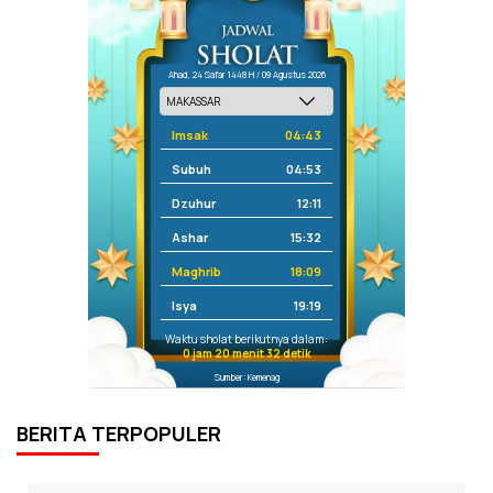
Ahad, 24 Safar 1448 H / 09 Agustus 2026
Imsak
04:43
Subuh
04:53
Dzuhur
12:11
Ashar
15:32
Maghrib
18:09
Isya
19:19
Waktu sholat berikutnya dalam:
0 jam 20 menit 32 detik
Sumber: Kemenag
BERITA TERPOPULER