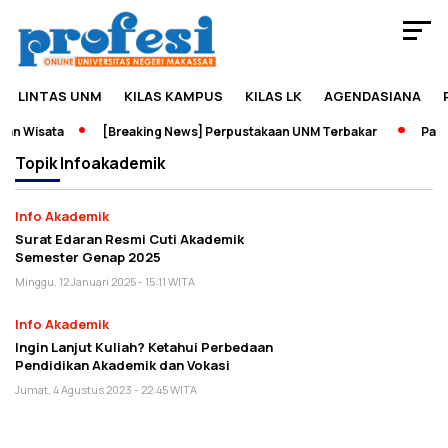
LINTAS UNM
KILAS KAMPUS
KILAS LK
AGENDASIANA
an Wisata
[Breaking News] Perpustakaan UNM Terbakar
Pamer
Topik
Infoakademik
Info Akademik
Surat Edaran Resmi Cuti Akademik
Semester Genap 2025
Minggu, 12 Januari 2025 - 15:11 WITA
Info Akademik
Ingin Lanjut Kuliah? Ketahui Perbedaan
Pendidikan Akademik dan Vokasi
Jumat, 4 Agustus 2023 - 22:45 WITA