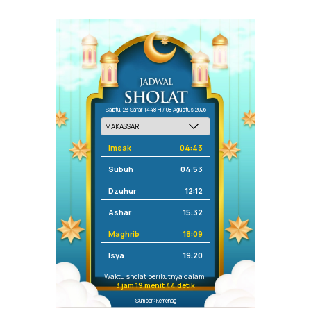
Sabtu, 23 Safar 1448 H / 08 Agustus 2026
Imsak
04:43
Subuh
04:53
Dzuhur
12:12
Ashar
15:32
Maghrib
18:09
Isya
19:20
Waktu sholat berikutnya dalam:
3 jam 19 menit 44 detik
Sumber: Kemenag