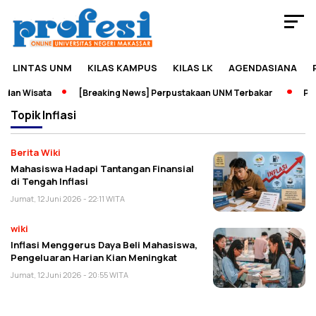
LINTAS UNM
KILAS KAMPUS
KILAS LK
AGENDASIANA
dan Wisata
[Breaking News] Perpustakaan UNM Terbakar
Pame
Topik
Inflasi
Berita Wiki
Mahasiswa Hadapi Tantangan Finansial
di Tengah Inflasi
Jumat, 12 Juni 2026 - 22:11 WITA
wiki
Inflasi Menggerus Daya Beli Mahasiswa,
Pengeluaran Harian Kian Meningkat
Jumat, 12 Juni 2026 - 20:55 WITA