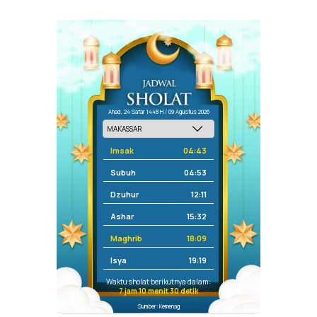
Ahad, 24 Safar 1448 H / 09 Agustus 2026
Imsak
04:43
Subuh
04:53
Dzuhur
12:11
Ashar
15:32
Maghrib
18:09
Isya
19:19
Waktu sholat berikutnya dalam:
7 jam 10 menit 30 detik
Sumber: Kemenag