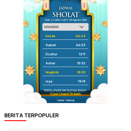
Ahad, 24 Safar 1448 H / 09 Agustus 2026
Imsak
04:43
Subuh
04:53
Dzuhur
12:11
Ashar
15:32
Maghrib
18:09
Isya
19:19
Waktu sholat berikutnya dalam:
0 jam 1 menit 19 detik
Sumber: Kemenag
BERITA TERPOPULER