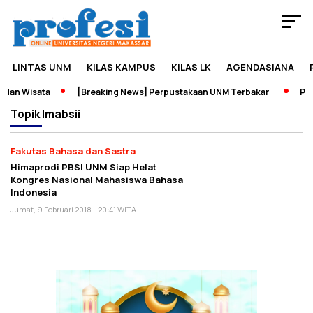
LINTAS UNM
KILAS KAMPUS
KILAS LK
AGENDASIANA
dan Wisata
[Breaking News] Perpustakaan UNM Terbakar
Pame
Topik
Imabsii
Fakutas Bahasa dan Sastra
Himaprodi PBSI UNM Siap Helat
Kongres Nasional Mahasiswa Bahasa
Indonesia
Jumat, 9 Februari 2018 - 20:41 WITA