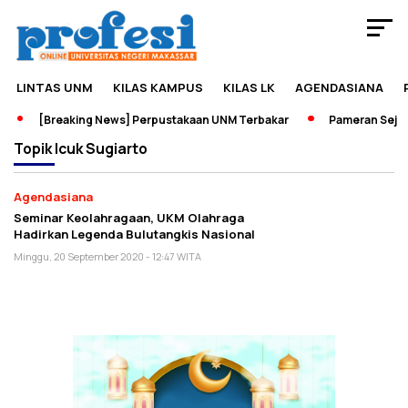
LINTAS UNM
KILAS KAMPUS
KILAS LK
AGENDASIANA
[Breaking News] Perpustakaan UNM Terbakar
Pameran Sejara
Topik
Icuk Sugiarto
Agendasiana
Seminar Keolahragaan, UKM Olahraga
Hadirkan Legenda Bulutangkis Nasional
Minggu, 20 September 2020 - 12:47 WITA