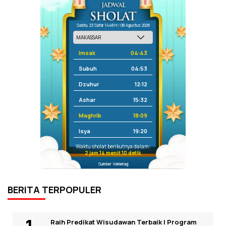
Sabtu, 23 Safar 1448 H / 08 Agustus 2026
Imsak
04:43
Subuh
04:53
Dzuhur
12:12
Ashar
15:32
Maghrib
18:09
Isya
19:20
Waktu sholat berikutnya dalam:
2 jam 14 menit 10 detik
Sumber: Kemenag
BERITA TERPOPULER
Raih Predikat Wisudawan Terbaik I Program