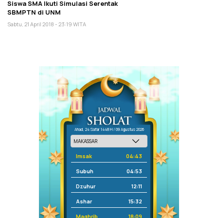
Siswa SMA Ikuti Simulasi Serentak
SBMPTN di UNM
Sabtu, 21 April 2018 - 23:19 WITA
Ahad, 24 Safar 1448 H / 09 Agustus 2026
Imsak
04:43
Subuh
04:53
Dzuhur
12:11
Ashar
15:32
Maghrib
18:09