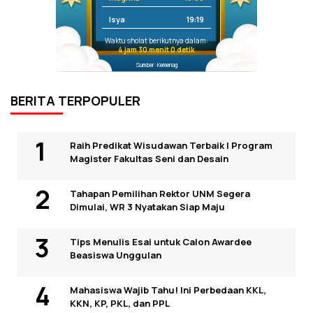
Isya
19:19
Waktu sholat berikutnya dalam:
4 jam 30 menit 0 detik
Sumber: Kemenag
BERITA TERPOPULER
Raih Predikat Wisudawan Terbaik I Program
Magister Fakultas Seni dan Desain
Tahapan Pemilihan Rektor UNM Segera
Dimulai, WR 3 Nyatakan Siap Maju
Tips Menulis Esai untuk Calon Awardee
Beasiswa Unggulan
Mahasiswa Wajib Tahu! Ini Perbedaan KKL,
KKN, KP, PKL, dan PPL