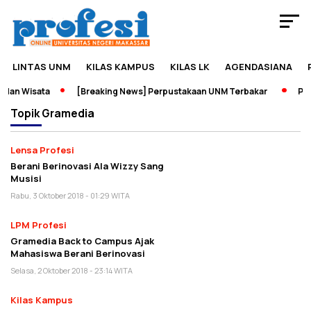
LINTAS UNM
KILAS KAMPUS
KILAS LK
AGENDASIANA
dan Wisata
[Breaking News] Perpustakaan UNM Terbakar
Pame
Topik
Gramedia
Lensa Profesi
Berani Berinovasi Ala Wizzy Sang
Musisi
Rabu, 3 Oktober 2018 - 01:29 WITA
LPM Profesi
Gramedia Back to Campus Ajak
Mahasiswa Berani Berinovasi
Selasa, 2 Oktober 2018 - 23:14 WITA
Kilas Kampus