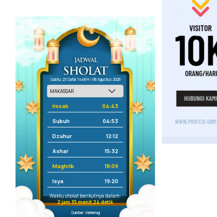
Sabtu, 23 Safar 1448 H / 08 Agustus 2026
Imsak
04:43
Subuh
04:53
Dzuhur
12:12
Ashar
15:32
Maghrib
18:09
Isya
19:20
Waktu sholat berikutnya dalam:
2 jam 35 menit 24 detik
Sumber: Kemenag