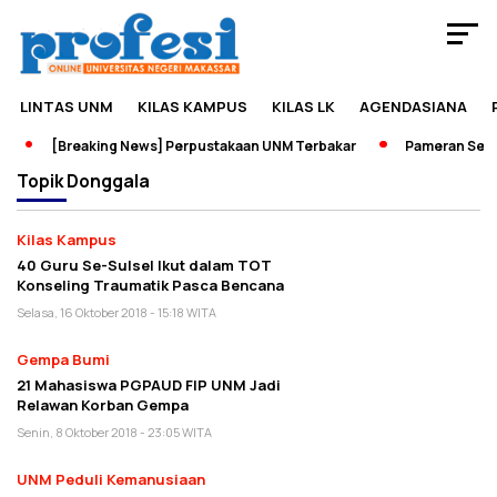
LINTAS UNM
KILAS KAMPUS
KILAS LK
AGENDASIANA
[Breaking News] Perpustakaan UNM Terbakar
Pameran Sejara
Topik
Donggala
Kilas Kampus
40 Guru Se-Sulsel Ikut dalam TOT
Konseling Traumatik Pasca Bencana
Selasa, 16 Oktober 2018 - 15:18 WITA
Gempa Bumi
21 Mahasiswa PGPAUD FIP UNM Jadi
Relawan Korban Gempa
Senin, 8 Oktober 2018 - 23:05 WITA
UNM Peduli Kemanusiaan