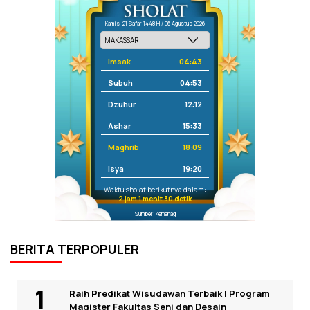
Kamis, 21 Safar 1448 H / 06 Agustus 2026
Imsak
04:43
Subuh
04:53
Dzuhur
12:12
Ashar
15:33
Maghrib
18:09
Isya
19:20
Waktu sholat berikutnya dalam:
2 jam 1 menit 30 detik
Sumber: Kemenag
BERITA TERPOPULER
Raih Predikat Wisudawan Terbaik I Program
Magister Fakultas Seni dan Desain