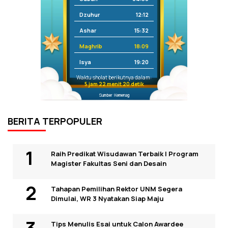
Dzuhur
12:12
Ashar
15:32
Maghrib
18:09
Isya
19:20
Waktu sholat berikutnya dalam:
5 jam 22 menit 20 detik
Sumber: Kemenag
BERITA TERPOPULER
Raih Predikat Wisudawan Terbaik I Program
Magister Fakultas Seni dan Desain
Tahapan Pemilihan Rektor UNM Segera
Dimulai, WR 3 Nyatakan Siap Maju
Tips Menulis Esai untuk Calon Awardee