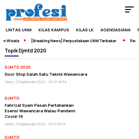
LINTAS UNM
KILAS KAMPUS
KILAS LK
AGENDASIANA
n Wisata
[Breaking News] Perpustakaan UNM Terbakar
Pamera
Topik
Djmtd 2020
DJMTD 2020
Door Stop Salah Satu Teknik Wawancara
Sabtu, 12 September 2020 - 09:37 WITA
DJMTD
Fahrizal Syam Pesan Pertahankan
Esensi Wawancara Walau Pandemi
Covid-19
Sabtu, 12 September 2020 - 08:51 WITA
DJMTD