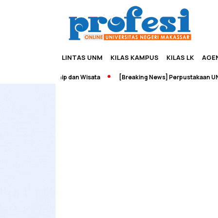
LINTAS UNM
KILAS KAMPUS
KILAS LK
AGE
ah Edupreneurship dan Wisata
[Breaking News] Perpustakaan UNM 