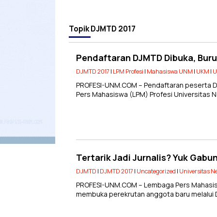
Topik
DJMTD 2017
Pendaftaran DJMTD Dibuka, Buru
DJMTD 2017
|
LPM Profesi
|
Mahasiswa UNM
|
UKM
|
U
PROFESI-UNM.COM – Pendaftaran peserta Di
Pers Mahasiswa (LPM) Profesi Universitas 
Tertarik Jadi Jurnalis? Yuk Gabu
DJMTD
|
DJMTD 2017
|
Uncategorized
|
Universitas N
PROFESI-UNM.COM – Lembaga Pers Mahasisw
membuka perekrutan anggota baru melalui D