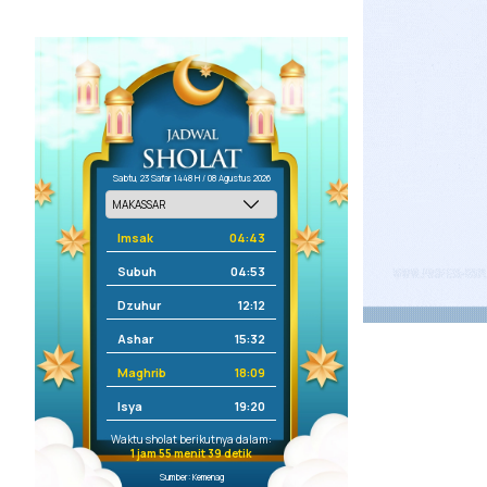
Sabtu, 23 Safar 1448 H / 08 Agustus 2026
Imsak
04:43
Subuh
04:53
Dzuhur
12:12
Ashar
15:32
Maghrib
18:09
Isya
19:20
Waktu sholat berikutnya dalam:
1 jam 55 menit 39 detik
Sumber: Kemenag