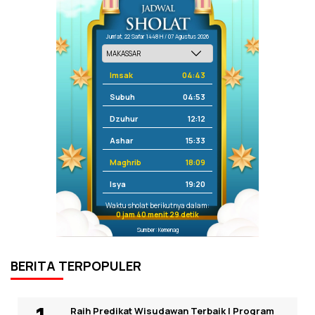
Jum'at, 22 Safar 1448 H / 07 Agustus 2026
Imsak
04:43
Subuh
04:53
Dzuhur
12:12
Ashar
15:33
Maghrib
18:09
Isya
19:20
Waktu sholat berikutnya dalam:
0 jam 40 menit 29 detik
Sumber: Kemenag
BERITA TERPOPULER
Raih Predikat Wisudawan Terbaik I Program