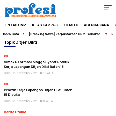
LINTAS UNM
KILAS KAMPUS
KILAS LK
AGENDASIANA
dan Wisata
[Breaking News] Perpustakaan UNM Terbakar
Pame
Topik
Ditjen Dikti
PKL
Simak 6 Formasi hingga Syarat Praktik
Kerja Lapangan Ditjen Dikti Batch 15
Sabtu, 25 November 2023 - 11:35 WITA
PKL
Praktik Kerja Lapangan Ditjen Dikti Batch
15 Dibuka
Sabtu, 25 November 2023 - 11:14 WITA
Berita Utama