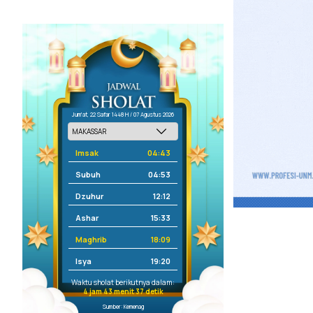
Jum'at, 22 Safar 1448 H / 07 Agustus 2026
Imsak
04:43
Subuh
04:53
Dzuhur
12:12
Ashar
15:33
Maghrib
18:09
Isya
19:20
Waktu sholat berikutnya dalam:
4 jam 43 menit 37 detik
Sumber: Kemenag