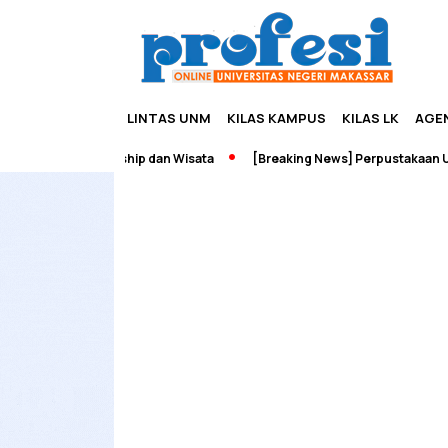
LINTAS UNM
KILAS KAMPUS
KILAS LK
AGE
dah Edupreneurship dan Wisata
[Breaking News] Perpustakaan UNM 