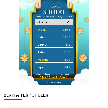
Jum'at, 22 Safar 1448 H / 07 Agustus 2026
Imsak
04:43
Subuh
04:53
Dzuhur
12:12
Ashar
15:33
Maghrib
18:09
Isya
19:20
Waktu sholat berikutnya dalam:
3 jam 26 menit 10 detik
Sumber: Kemenag
BERITA TERPOPULER