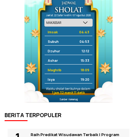
Jum'at, 22 Safar 1448 H / 07 Agustus 2026
Imsak
04:43
Subuh
04:53
Dzuhur
12:12
Ashar
15:33
Maghrib
18:09
Isya
19:20
Waktu sholat berikutnya dalam:
1 jam 32 menit 11 detik
Sumber: Kemenag
BERITA TERPOPULER
Raih Predikat Wisudawan Terbaik I Program