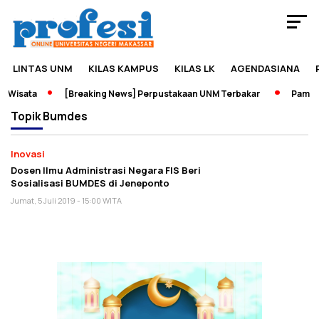
LINTAS UNM
KILAS KAMPUS
KILAS LK
AGENDASIANA
 Wisata
[Breaking News] Perpustakaan UNM Terbakar
Pameran
Topik
Bumdes
Inovasi
Dosen Ilmu Administrasi Negara FIS Beri
Sosialisasi BUMDES di Jeneponto
Jumat, 5 Juli 2019 - 15:00 WITA