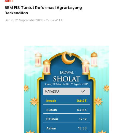
Aksi
BEM FIS Tuntut Reformasi Agraria yang
Berkeadilan
Senin, 24 September 2018 - 19:54 WITA
Jum'at, 22 Safar 1448 H / 07 Agustus 2026
Imsak
04:43
Subuh
04:53
Dzuhur
12:12
Ashar
15:33