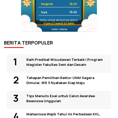
Maghrib
18:09
Isya
19:20
Waktu sholat berikutnya dalam:
0 jam 47 menit 45 detik
Sumber: Kemenag
BERITA TERPOPULER
Raih Predikat Wisudawan Terbaik I Program
Magister Fakultas Seni dan Desain
Tahapan Pemilihan Rektor UNM Segera
Dimulai, WR 3 Nyatakan Siap Maju
Tips Menulis Esai untuk Calon Awardee
Beasiswa Unggulan
Mahasiswa Wajib Tahu! Ini Perbedaan KKL,