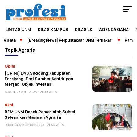
LINTAS UNM
KILAS KAMPUS
KILAS LK
AGENDASIANA
 Wisata
[Breaking News] Perpustakaan UNM Terbakar
Pameran
Topik
Agraria
Opini
[OPINI] DAS Saddang kabupaten
Enrekang: Dari Sumber Kehidupan
Menjadi Objek Investasi
Selasa, 28 April 2026 - 21:00 WITA
Aksi
BEM UNM Desak Pemerintah Sulsel
Selesaikan Masalah Agraria
Rabu, 24 September 2025 - 21:33 WITA