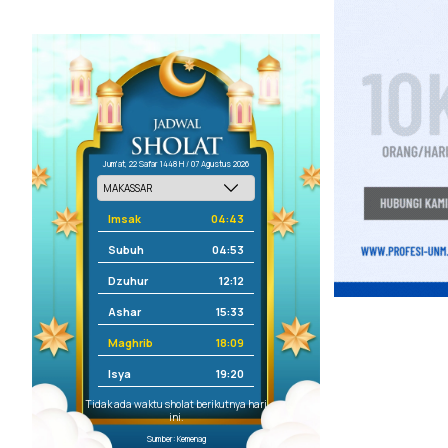
Jum'at, 22 Safar 1448 H / 07 Agustus 2026
Imsak
04:43
Subuh
04:53
Dzuhur
12:12
Ashar
15:33
Maghrib
18:09
Isya
19:20
Tidak ada waktu sholat berikutnya hari
ini.
Sumber: Kemenag