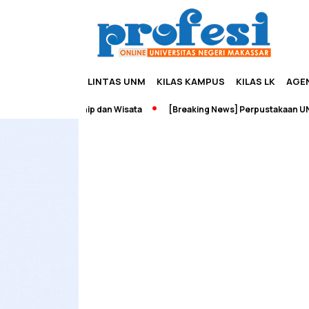
LINTAS UNM
KILAS KAMPUS
KILAS LK
AGE
ah Edupreneurship dan Wisata
[Breaking News] Perpustakaan UNM 