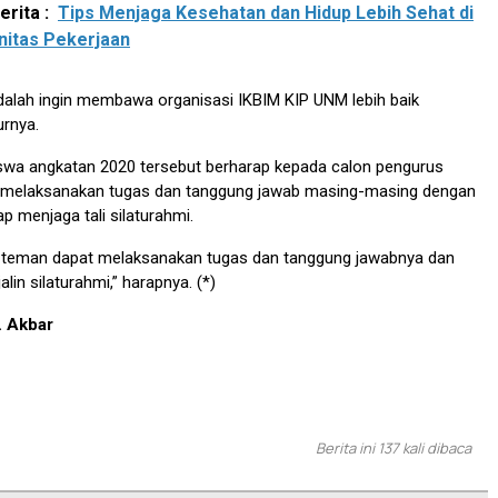
rita :
Tips Menjaga Kesehatan dan Hidup Lebih Sehat di
nitas Pekerjaan
dalah ingin membawa organisasi IKBIM KIP UNM lebih baik
urnya.
iswa angkatan 2020 tersebut berharap kepada calon pengurus
r melaksanakan tugas dan tanggung jawab masing-masing dengan
ap menjaga tali silaturahmi.
teman dapat melaksanakan tugas dan tanggung jawabnya dan
alin silaturahmi,” harapnya. (*)
. Akbar
Berita ini 137 kali dibaca