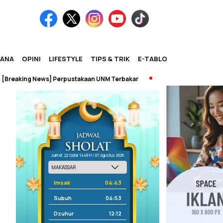
IANA
OPINI
LIFESTYLE
TIPS & TRIK
E-TABLOID
aking News] Perpustakaan UNM Terbakar
Jum'at, 22 Safar 1448 H / 07 Agustus 2026
Imsak
04:43
Subuh
04:53
Dzuhur
12:12