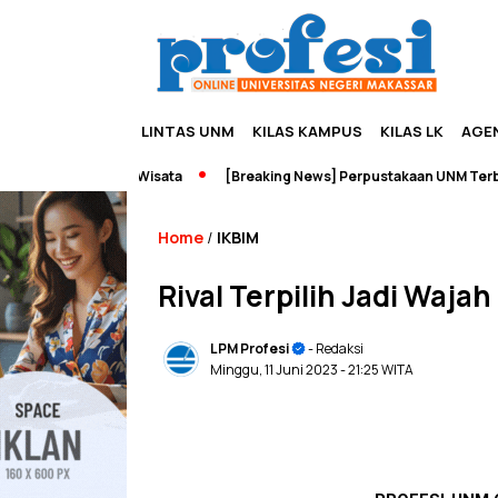
LINTAS UNM
KILAS KAMPUS
KILAS LK
AGE
reneurship dan Wisata
[Breaking News] Perpustakaan UNM Terbakar
Home
IKBIM
/
Rival Terpilih Jadi Waj
LPM Profesi
- Redaksi
Minggu, 11 Juni 2023
- 21:25 WITA