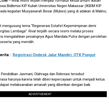
.COM
– Rival resmi terpilih menjadi formatur ketua umum Ikatan
wa Bidikmisi KIP Kuliah Universitas Negeri Makassar (IKBIM KIP
h pada kegiatan Musyawarah Besar (Mubes) yang di adakan di Malino,
ut mengusung tema “Regenerasi Estafet Kepemimpinan demi
rgitas Lembaga”. Rival terpilih secara resmi melalui proses
a mengalahkan pesaingnya Agus Mandala Putra dengan perolehan
 peserta yang memilih.
rita :
Registrasi Ondesk Jalur Mandiri, OTK Pungut
Pendidikan Jasmani, Olahraga dan Rekreasi tersebut
sa harunya karena telah diberi kepercayaan untuk menjadi ketua.
s dapat melaksanakan amanah yang diberikan dengan baik.
ADVERTISEMENT