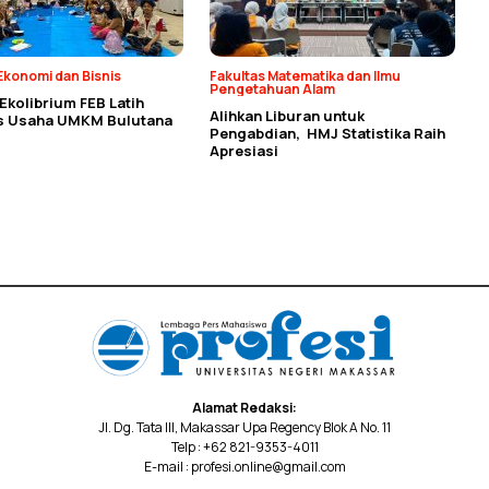
Ekonomi dan Bisnis
Fakultas Matematika dan Ilmu
Pengetahuan Alam
kolibrium FEB Latih
Alihkan Liburan untuk
as Usaha UMKM Bulutana
Pengabdian, HMJ Statistika Raih
Apresiasi
Alamat Redaksi:
Jl. Dg. Tata III, Makassar Upa Regency Blok A No. 11
Telp : +62 821-9353-4011
E-mail : profesi.online@gmail.com