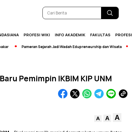
NDASIANA
PROFESI WIKI
INFO AKADEMIK
FAKULTAS
PROFES
Pameran Sejarah Jadi Wadah Edupreneurship dan Wisata
[Bre
ah Baru Pemimpin IKBIM KIP UNM
A
A
A