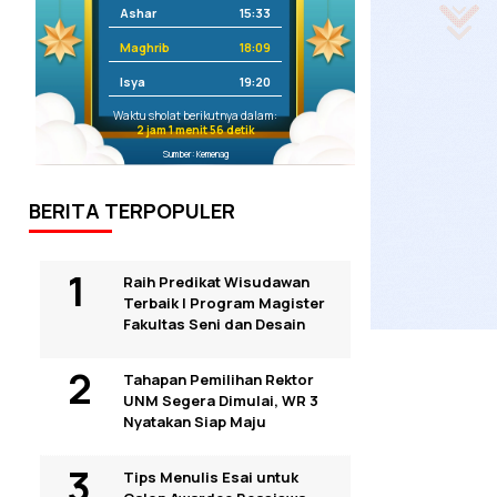
Ashar
15:33
Maghrib
18:09
Isya
19:20
Waktu sholat berikutnya dalam:
2 jam 1 menit 56 detik
Sumber: Kemenag
BERITA TERPOPULER
Raih Predikat Wisudawan
Terbaik I Program Magister
Fakultas Seni dan Desain
Tahapan Pemilihan Rektor
UNM Segera Dimulai, WR 3
Nyatakan Siap Maju
Tips Menulis Esai untuk