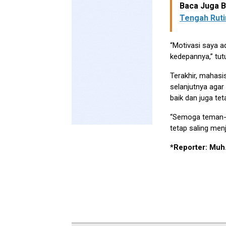
Baca Juga Be
Tengah Ruti
“Motivasi saya a
kedepannya,” tut
Terakhir, mahas
selanjutnya aga
baik dan juga tet
“Semoga teman-
tetap saling menj
*Reporter: Muh