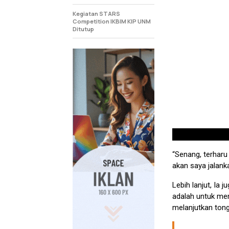
Kegiatan STARS
Competition IKBIM KIP UNM
Ditutup
“Senang, terharu
akan saya jalank
Lebih lanjut, Ia
adalah untuk mem
melanjutkan ton