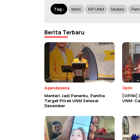
Tag :
Ikbim
KIP UNM
Mubes
Pemi
Berita Terbaru
Agendasiana
Opini
Menteri Jadi Penentu, Panitia
[OPINI] 
Target Pilrek UNM Selesai
UNM: Cat
Desember