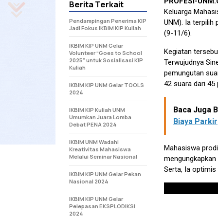
PROFESI-UNM
Berita Terkait
Keluarga Mahasis
Pendampingan Penerima KIP
UNM). Ia terpili
Jadi Fokus IKBIM KIP Kuliah
(9-11/6).
IKBIM KIP UNM Gelar
Kegiatan terseb
Volunteer “Goes to School
2025” untuk Sosialisasi KIP
Terwujudnya Sine
Kuliah
pemungutan suar
42 suara dari 45
IKBIM KIP UNM Gelar TOOLS
2024
Baca Juga Be
IKBIM KIP Kuliah UNM
Umumkan Juara Lomba
Biaya Parkir
Debat PENA 2024
IKBIM UNM Wadahi
Mahasiswa prodi 
Kreativitas Mahasiswa
Melalui Seminar Nasional
mengungkapkan ra
Serta, Ia optimi
IKBIM KIP UNM Gelar Pekan
Nasional 2024
IKBIM KIP UNM Gelar
Pelepasan EKSPLODIKSI
2024