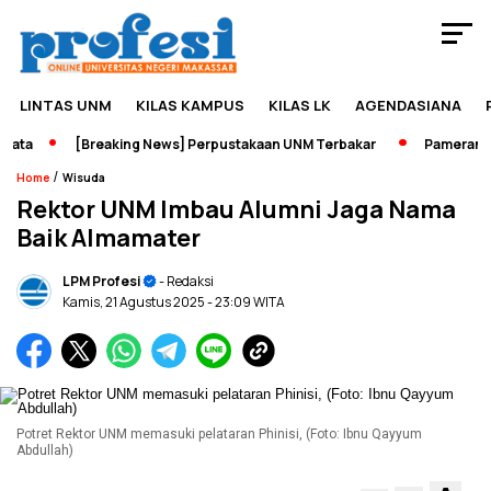
LINTAS UNM
KILAS KAMPUS
KILAS LK
AGENDASIANA
ta
[Breaking News] Perpustakaan UNM Terbakar
Pameran Seja
/
Home
Wisuda
Rektor UNM Imbau Alumni Jaga Nama
Baik Almamater
LPM Profesi
- Redaksi
Kamis, 21 Agustus 2025
- 23:09 WITA
Potret Rektor UNM memasuki pelataran Phinisi, (Foto: Ibnu Qayyum
Abdullah)