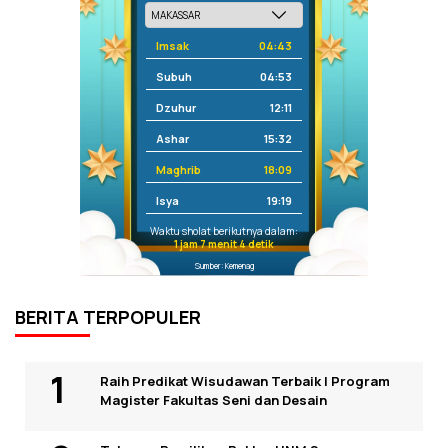
Imsak
04:43
Subuh
04:53
Dzuhur
12:11
Ashar
15:32
Maghrib
18:09
Isya
19:19
Waktu sholat berikutnya dalam:
1 jam 7 menit 4 detik
Sumber: Kemenag
BERITA TERPOPULER
Raih Predikat Wisudawan Terbaik I Program
Magister Fakultas Seni dan Desain