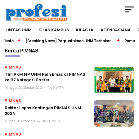
LINTAS UNM
KILAS KAMPUS
KILAS LK
AGENDASIANA
Wisata
[Breaking News] Perpustakaan UNM Terbakar
Pameran 
Berita
PIMNAS
PIMNAS
Tim PKM FIP UNM Raih Emas di PIMNAS
ke-37 Kategori Poster
Minggu, 20 Oktober 2024 - 14:06 WITA
PIMNAS
Rektor Lepas Kontingen PIMNAS UNM
2024
Jumat, 11 Oktober 2024 - 18:56 WITA
PIMNAS