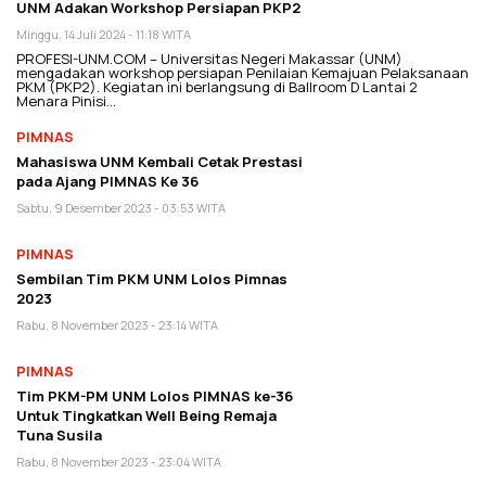
UNM Adakan Workshop Persiapan PKP2
Minggu, 14 Juli 2024 - 11:18 WITA
PROFESI-UNM.COM – Universitas Negeri Makassar (UNM)
mengadakan workshop persiapan Penilaian Kemajuan Pelaksanaan
PKM (PKP2). Kegiatan ini berlangsung di Ballroom D Lantai 2
Menara Pinisi…
PIMNAS
Mahasiswa UNM Kembali Cetak Prestasi
pada Ajang PIMNAS Ke 36
Sabtu, 9 Desember 2023 - 03:53 WITA
PIMNAS
Sembilan Tim PKM UNM Lolos Pimnas
2023
Rabu, 8 November 2023 - 23:14 WITA
PIMNAS
Tim PKM-PM UNM Lolos PIMNAS ke-36
Untuk Tingkatkan Well Being Remaja
Tuna Susila
Rabu, 8 November 2023 - 23:04 WITA