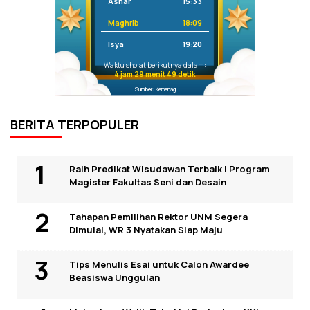
Ashar
15:33
Maghrib
18:09
Isya
19:20
Waktu sholat berikutnya dalam:
4 jam 29 menit 48 detik
Sumber: Kemenag
BERITA TERPOPULER
Raih Predikat Wisudawan Terbaik I Program
Magister Fakultas Seni dan Desain
Tahapan Pemilihan Rektor UNM Segera
Dimulai, WR 3 Nyatakan Siap Maju
Tips Menulis Esai untuk Calon Awardee
Beasiswa Unggulan