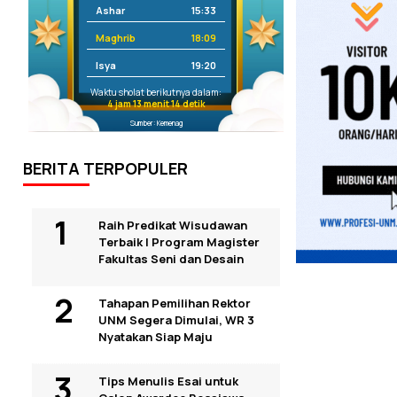
Ashar
15:33
Maghrib
18:09
Isya
19:20
Waktu sholat berikutnya dalam:
4 jam 13 menit 13 detik
Sumber: Kemenag
BERITA TERPOPULER
Raih Predikat Wisudawan
Terbaik I Program Magister
Fakultas Seni dan Desain
Tahapan Pemilihan Rektor
UNM Segera Dimulai, WR 3
Nyatakan Siap Maju
Tips Menulis Esai untuk