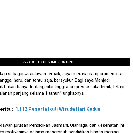
SCROLL TO RESUME CONTENT
kan sebagai wisudawan terbaik, saya merasa campuran emosi
angga, haru, dan tentu saja, bersyukur. Bagi saya Menjadi
k bukan hanya tentang nilai tinggi atau prestasi akademik, tetapi
jalanan panjang selama 1 tahun,” ungkapnya.
rita :
1.112 Peserta Ikuti Wisuda Hari Kedua
sudawan jurusan Pendidikan Jasmani, Olahraga, dan Kesehatan ini
a motivasinya selama menempuh pendidikan hingga menjadi