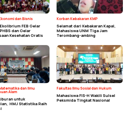
Ekonomi dan Bisnis
Korban Kebakaran KMP
Ekolibrium FEB Gelar
Selamat dari Kebakaran Kapal,
 PHBS dan Gelar
Mahasiswa UNM Tiga Jam
saan Kesehatan Gratis
Terombang-ambing
Matematika dan Ilmu
Fakultas Ilmu Sosial dan Hukum
huan Alam
Mahasiswa FIS-H Wakili Sulsel
Liburan untuk
Peksmida Tingkat Nasional
an, HMJ Statistika Raih
i