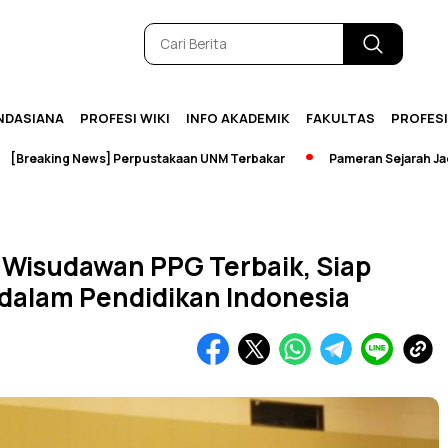
NDASIANA
PROFESI WIKI
INFO AKADEMIK
FAKULTAS
PROFES
ng News] Perpustakaan UNM Terbakar
Pameran Sejarah Jadi Wadah 
Wisudawan PPG Terbaik, Siap
 dalam Pendidikan Indonesia