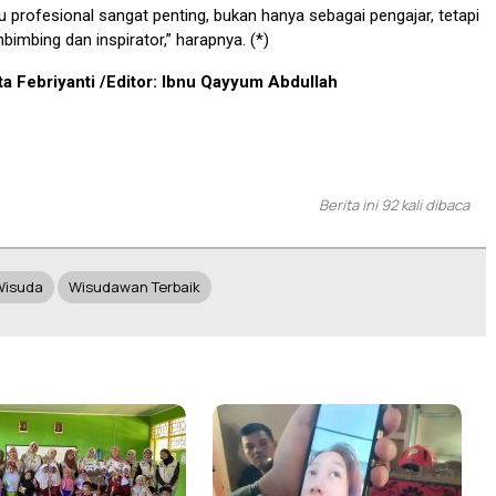
ru profesional sangat penting, bukan hanya sebagai pengajar, tetapi
bimbing dan inspirator,” harapnya. (*)
ta Febriyanti /Editor: Ibnu Qayyum Abdullah
Berita ini 92 kali dibaca
Wisuda
Wisudawan Terbaik