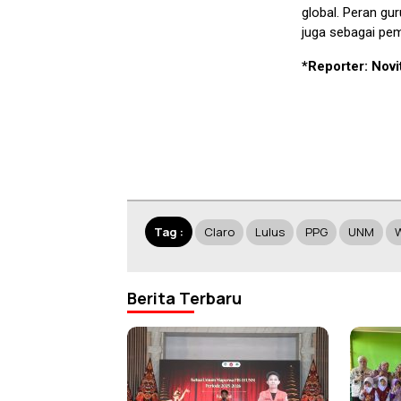
global. Peran gu
juga sebagai pem
*Reporter: Novi
Tag :
Claro
Lulus
PPG
UNM
Berita Terbaru