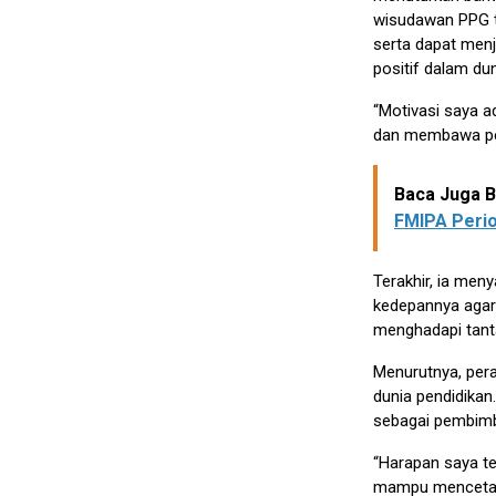
wisudawan PPG t
serta dapat men
positif dalam dun
“Motivasi saya a
dan membawa peru
Baca Juga Be
FMIPA Peri
Terakhir, ia men
kedepannya agar 
menghadapi tant
Menurutnya, pera
dunia pendidikan.
sebagai pembimbi
“Harapan saya te
mampu mencetak 