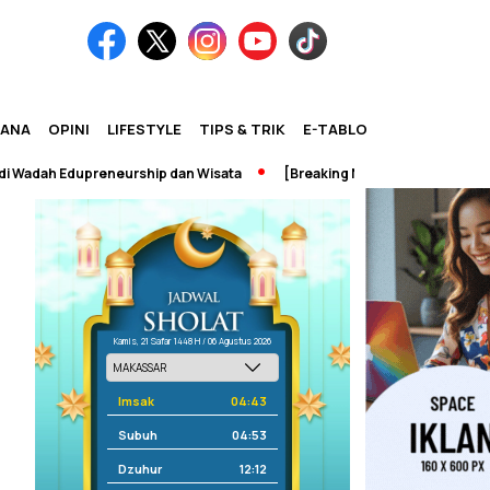
IANA
OPINI
LIFESTYLE
TIPS & TRIK
E-TABLOID
Edupreneurship dan Wisata
[Breaking News] Perpustakaan UNM Terb
Kamis, 21 Safar 1448 H / 06 Agustus 2026
Imsak
04:43
Subuh
04:53
Dzuhur
12:12