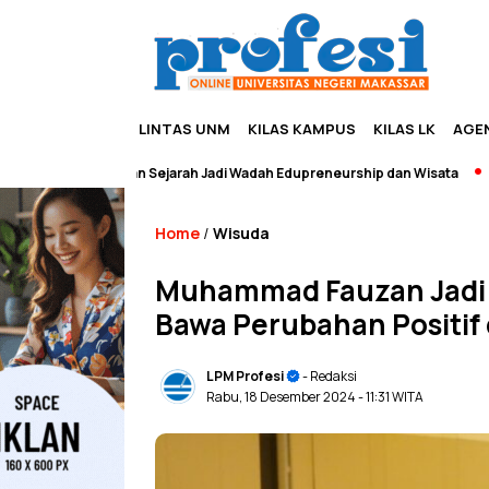
LINTAS UNM
KILAS KAMPUS
KILAS LK
AGE
Pameran Sejarah Jadi Wadah Edupreneurship dan Wisata
[Breaki
Home
Wisuda
/
Muhammad Fauzan Jadi 
Bawa Perubahan Positif
LPM Profesi
- Redaksi
Rabu, 18 Desember 2024
- 11:31 WITA