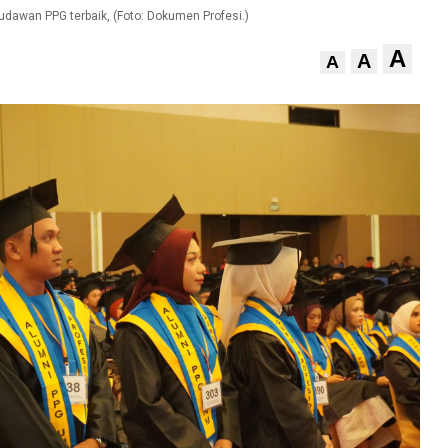
awan PPG terbaik, (Foto: Dokumen Profesi.)
A
A
A