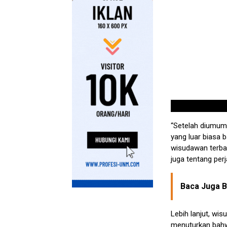
“Setelah diumum
yang luar biasa b
wisudawan terbai
juga tentang per
Baca Juga Be
Lebih lanjut, wi
menuturkan bahw