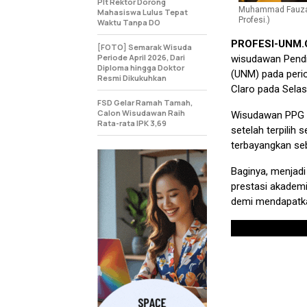
Plt Rektor Dorong
Muhammad Fauzan 
Mahasiswa Lulus Tepat
Profesi.)
Waktu Tanpa DO
PROFESI-UNM
[FOTO] Semarak Wisuda
Periode April 2026, Dari
wisudawan Pendid
Diploma hingga Doktor
(UNM) pada peri
Resmi Dikukuhkan
Claro pada Selas
FSD Gelar Ramah Tamah,
Calon Wisudawan Raih
Wisudawan PPG t
Rata-rata IPK 3,69
setelah terpilih
terbayangkan se
Baginya, menjadi
prestasi akademi
demi mendapatka