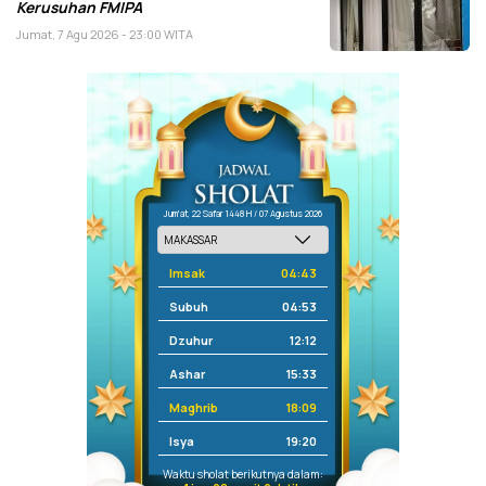
Kerusuhan FMIPA
Jumat, 7 Agu 2026 - 23:00 WITA
Jum'at, 22 Safar 1448 H / 07 Agustus 2026
Imsak
04:43
Subuh
04:53
Dzuhur
12:12
Ashar
15:33
Maghrib
18:09
Isya
19:20
Waktu sholat berikutnya dalam: