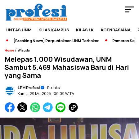
LINTAS UNM
KILAS KAMPUS
KILAS LK
AGENDASIANA
[Breaking News] Perpustakaan UNM Terbakar
Pameran Sejarah J
/
Home
Wisuda
Melepas 1.000 Wisudawan, UNM
Sambut 5.469 Mahasiswa Baru di Hari
yang Sama
LPM Profesi
- Redaksi
Kamis, 29 Mei 2025
- 00:09 WITA