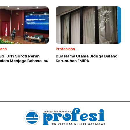
iana
Profesiana
BSI UNY Soroti Peran
Dua Nama Utama Diduga Dalangi
dalam Menjaga Bahasa Ibu
Kerusuhan FMIPA