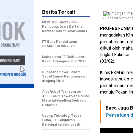
Berita Terkait
Suasana bimbingan
MLBB ICE Sport 2026
Rampung, Juara Bertahan
PROFESI-UNM
Kembali Sabet Gelar Juara 1
mengadakan Klin
pemahaman mahas
FT Buka Pendaftaran
GEMASTIK XIX 2026
diikuti oleh mah
tingkat Fakultas
Mahasiswa FT Raih Juara II
(03/02).
Kasau Championship 2026
Dua Mahasiswa Tekom
Klinik PKM ini m
Sabet Empat Penghargaan
inovasi utnuk m
di Ajang PIN 2
pemahaman mengen
Alat Robot Transporter
menuju Pekan Il
JTETI UNM Tawarkan Solusi
Material Handling Berbasis
Robotika
Baca Juga Be
Persatuan 
Usung Teknologi Tepat
Guna, FT Tampilkan
Berbagai Karya Inovatif