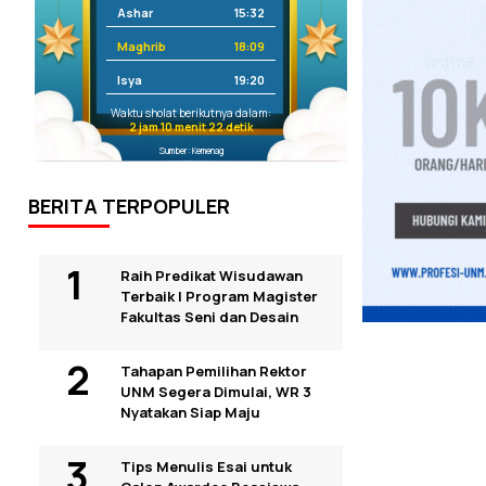
Ashar
15:32
Maghrib
18:09
Isya
19:20
Waktu sholat berikutnya dalam:
2 jam 10 menit 22 detik
Sumber: Kemenag
BERITA TERPOPULER
Raih Predikat Wisudawan
Terbaik I Program Magister
Fakultas Seni dan Desain
Tahapan Pemilihan Rektor
UNM Segera Dimulai, WR 3
Nyatakan Siap Maju
Tips Menulis Esai untuk