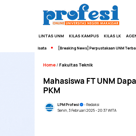
LINTAS UNM
KILAS KAMPUS
KILAS LK
AGE
eurship dan Wisata
[Breaking News] Perpustakaan UNM Terbakar
Home
Fakultas Teknik
/
Mahasiswa FT UNM Dapat 
PKM
LPM Profesi
- Redaksi
Senin, 3 Februari 2025
- 20:37 WITA