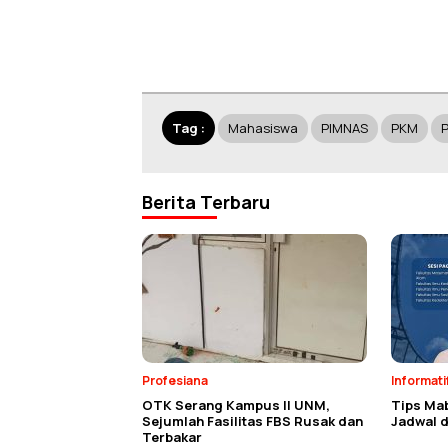
Tag :
Mahasiswa
PIMNAS
PKM
P
Berita Terbaru
Profesiana
Informati
OTK Serang Kampus II UNM,
Tips Ma
Sejumlah Fasilitas FBS Rusak dan
Jadwal d
Terbakar