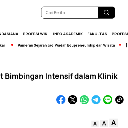
NDASIANA
PROFESI WIKI
INFO AKADEMIK
FAKULTAS
PROFES
Pameran Sejarah Jadi Wadah Edupreneurship dan Wisata
[Break
Bimbingan Intensif dalam Klinik
A
A
A