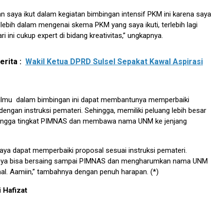
an saya ikut dalam kegiatan bimbingan intensif PKM ini karena saya
ebih dalam mengenai skema PKM yang saya ikuti, terlebih lagi
ari ini cukup expert di bidang kreativitas,” ungkapnya.
rita :
Wakil Ketua DPRD Sulsel Sepakat Kawal Aspirasi
p ilmu dalam bimbingan ini dapat membantunya memperbaiki
dengan instruksi pemateri. Sehingga, memiliki peluang lebih besar
hingga tingkat PIMNAS dan membawa nama UNM ke jenjang
aya dapat memperbaiki proposal sesuai instruksi pemateri.
inya bisa bersaing sampai PIMNAS dan mengharumkan nama UNM
nal. Aamiin,” tambahnya dengan penuh harapan. (*)
i Hafizat