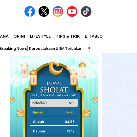
IANA
OPINI
LIFESTYLE
TIPS & TRIK
E-TABLOID
ing News] Perpustakaan UNM Terbakar
Sabtu, 23 Safar 1448 H / 08 Agustus 2026
Imsak
04:43
Subuh
04:53
Dzuhur
12:12