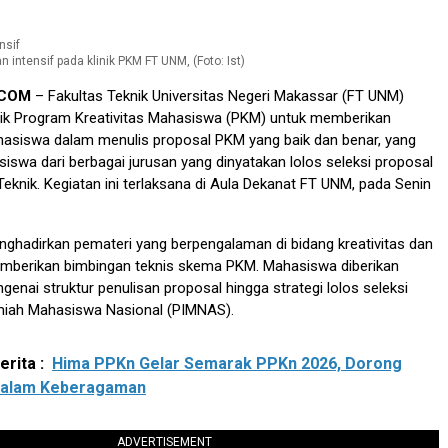
 intensif pada klinik PKM FT UNM, (Foto: Ist)
.COM
– Fakultas Teknik Universitas Negeri Makassar (FT UNM)
ik Program Kreativitas Mahasiswa (PKM) untuk memberikan
iswa dalam menulis proposal PKM yang baik dan benar, yang
asiswa dari berbagai jurusan yang dinyatakan lolos seleksi proposal
 Teknik. Kegiatan ini terlaksana di Aula Dekanat FT UNM, pada Senin
enghadirkan pemateri yang berpengalaman di bidang kreativitas dan
emberikan bimbingan teknis skema PKM. Mahasiswa diberikan
ai struktur penulisan proposal hingga strategi lolos seleksi
miah Mahasiswa Nasional (PIMNAS).
rita :
Hima PPKn Gelar Semarak PPKn 2026, Dorong
dalam Keberagaman
ADVERTISEMENT