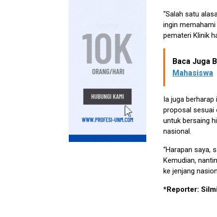
“Salah satu alas
ingin memahami l
pemateri Klinik h
Baca Juga Be
Mahasiswa
Ia juga berhara
proposal sesuai 
untuk bersaing 
nasional.
“Harapan saya, s
Kemudian, nant
ke jenjang nasio
*Reporter: Silm