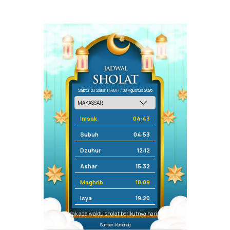
Sabtu, 23 Safar 1448 H / 08 Agustus 2026
Imsak
04:43
Subuh
04:53
Dzuhur
12:12
Ashar
15:32
Maghrib
18:09
Isya
19:20
Tidak ada waktu sholat berikutnya hari ini.
Sumber: Kemenag