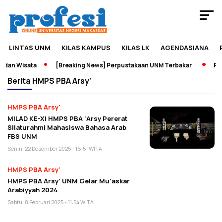
LINTAS UNM
KILAS KAMPUS
KILAS LK
AGENDASIANA
dan Wisata
[Breaking News] Perpustakaan UNM Terbakar
Pame
Berita
HMPS PBA Arsy’
HMPS PBA Arsy'
MILAD KE-XI HMPS PBA ‘Arsy Pererat
Silaturahmi Mahasiswa Bahasa Arab
FBS UNM
Senin, 22 Desember 2025 - 16:51 WITA
HMPS PBA Arsy'
HMPS PBA Arsy’ UNM Gelar Mu’askar
Arabiyyah 2024
Sabtu, 8 Februari 2025 - 11:54 WITA