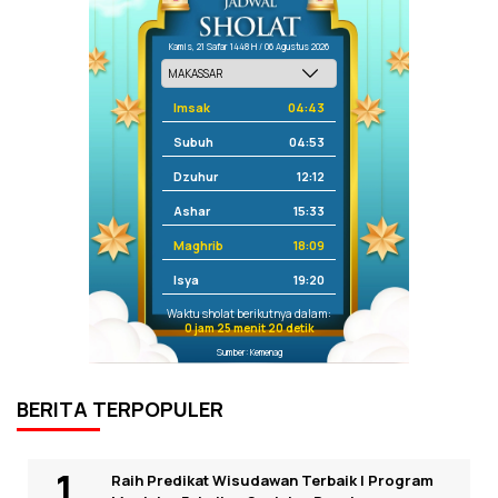
Kamis, 21 Safar 1448 H / 06 Agustus 2026
Imsak
04:43
Subuh
04:53
Dzuhur
12:12
Ashar
15:33
Maghrib
18:09
Isya
19:20
Waktu sholat berikutnya dalam:
0 jam 25 menit 20 detik
Sumber: Kemenag
BERITA TERPOPULER
Raih Predikat Wisudawan Terbaik I Program