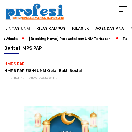
LINTAS UNM
KILAS KAMPUS
KILAS LK
AGENDASIANA
n Wisata
[Breaking News] Perpustakaan UNM Terbakar
Pamera
Berita
HMPS PAP
HMPS PAP
HMPS PAP FIS-H UNM Gelar Bakti Sosial
Rabu, 15 Januari 2025 - 23:03 WITA