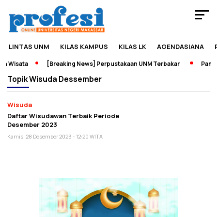
LINTAS UNM
KILAS KAMPUS
KILAS LK
AGENDASIANA
n Wisata
[Breaking News] Perpustakaan UNM Terbakar
Pamera
Topik
Wisuda Dessember
Wisuda
Daftar Wisudawan Terbaik Periode
Desember 2023
Kamis, 28 Desember 2023 - 12:20 WITA