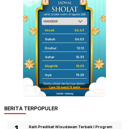
Jum'at, 22 Safar 1448 H / 07 Agustus 2026
Imsak
04:43
Subuh
04:53
Dzuhur
12:12
Ashar
15:33
Maghrib
18:09
Isya
19:20
Waktu sholat berikutnya dalam:
1 jam 38 menit 15 detik
Sumber: Kemenag
BERITA TERPOPULER
Raih Predikat Wisudawan Terbaik I Program