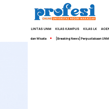
LINTAS UNM
KILAS KAMPUS
KILAS LK
AGE
 Edupreneurship dan Wisata
[Breaking News] Perpustakaan UNM Ter