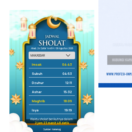
Ahad, 24 Safar 1448 H / 09 Agustus 2026
Imsak
04:43
Subuh
04:53
Dzuhur
12:11
Ashar
15:32
Maghrib
18:09
Isya
19:19
Waktu sholat berikutnya dalam:
2 jam 23 menit 48 detik
Sumber: Kemenag