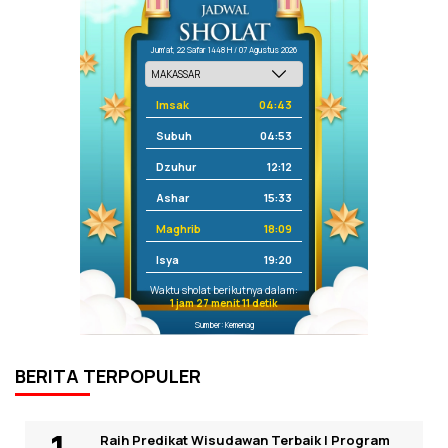
Jum'at, 22 Safar 1448 H / 07 Agustus 2026
Imsak
04:43
Subuh
04:53
Dzuhur
12:12
Ashar
15:33
Maghrib
18:09
Isya
19:20
Waktu sholat berikutnya dalam:
1 jam 27 menit 11 detik
Sumber: Kemenag
BERITA TERPOPULER
Raih Predikat Wisudawan Terbaik I Program