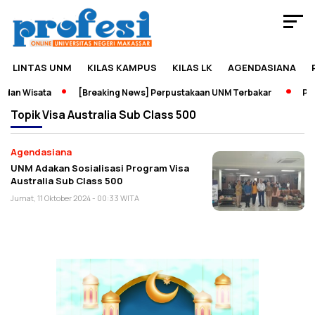
LINTAS UNM
KILAS KAMPUS
KILAS LK
AGENDASIANA
dan Wisata
[Breaking News] Perpustakaan UNM Terbakar
Pame
Topik
Visa Australia Sub Class 500
Agendasiana
UNM Adakan Sosialisasi Program Visa
Australia Sub Class 500
Jumat, 11 Oktober 2024 - 00:33 WITA