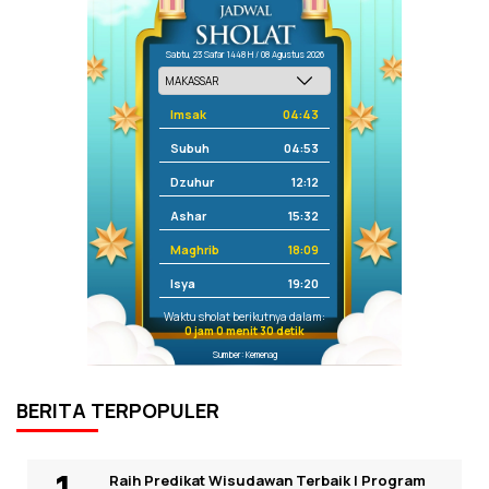
Sabtu, 23 Safar 1448 H / 08 Agustus 2026
Imsak
04:43
Subuh
04:53
Dzuhur
12:12
Ashar
15:32
Maghrib
18:09
Isya
19:20
Waktu sholat berikutnya dalam:
0 jam 0 menit 30 detik
Sumber: Kemenag
BERITA TERPOPULER
Raih Predikat Wisudawan Terbaik I Program