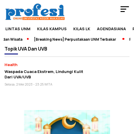
LINTAS UNM
KILAS KAMPUS
KILAS LK
AGENDASIANA
 dan Wisata
[Breaking News] Perpustakaan UNM Terbakar
Pam
Topik
UVA Dan UVB
Health
Waspada Cuaca Ekstrem, Lindungi Kulit
Dari UVA/UVB
Selasa, 2 Mei 2023 - 23:25 WITA