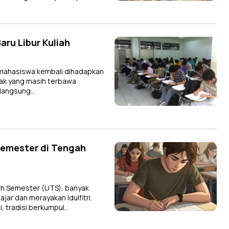
aru Libur Kuliah
 mahasiswa kembali dihadapkan
ak yang masih terbawa
k langsung…
Semester di Tengah
h Semester (UTS), banyak
ar dan merayakan Idulfitri.
, tradisi berkumpul…