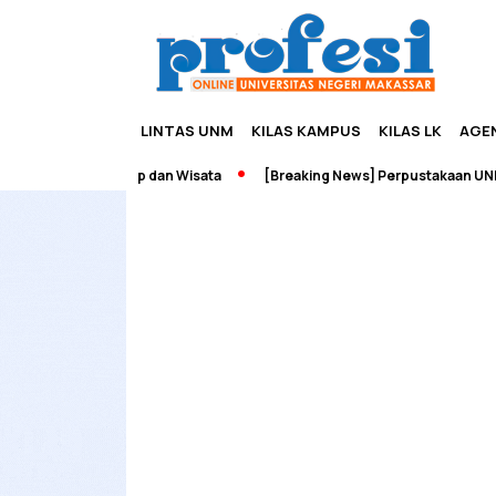
LINTAS UNM
KILAS KAMPUS
KILAS LK
AGE
h Edupreneurship dan Wisata
[Breaking News] Perpustakaan UNM Te