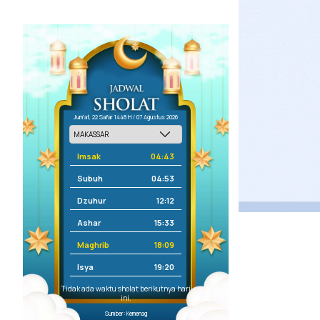
Jum'at, 22 Safar 1448 H / 07 Agustus 2026
Imsak
04:43
Subuh
04:53
Dzuhur
12:12
Ashar
15:33
Maghrib
18:09
Isya
19:20
Tidak ada waktu sholat berikutnya hari
ini.
Sumber: Kemenag