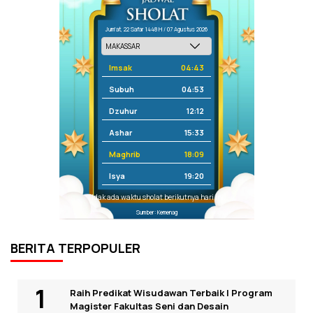
Jum'at, 22 Safar 1448 H / 07 Agustus 2026
Imsak
04:43
Subuh
04:53
Dzuhur
12:12
Ashar
15:33
Maghrib
18:09
Isya
19:20
Tidak ada waktu sholat berikutnya hari ini.
Sumber: Kemenag
BERITA TERPOPULER
Raih Predikat Wisudawan Terbaik I Program
Magister Fakultas Seni dan Desain