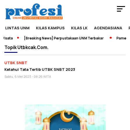
LINTAS UNM
KILAS KAMPUS
KILAS LK
AGENDASIANA
Wisata
[Breaking News] Perpustakaan UNM Terbakar
Pameran 
Topik
Utbkcak.com.
UTBK SNBT
Ketahui Tata Tertib UTBK SNBT 2023
Sabtu, 6 Mei 2023 - 08:26 WITA