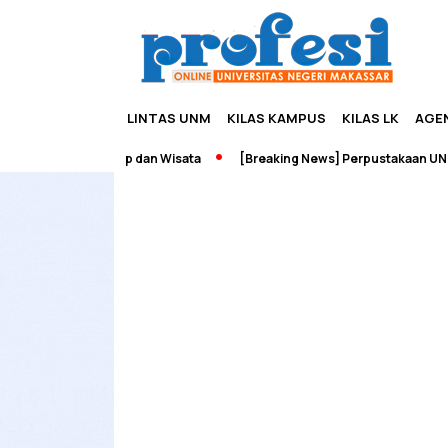
LINTAS UNM
KILAS KAMPUS
KILAS LK
AGE
h Edupreneurship dan Wisata
[Breaking News] Perpustakaan UNM T