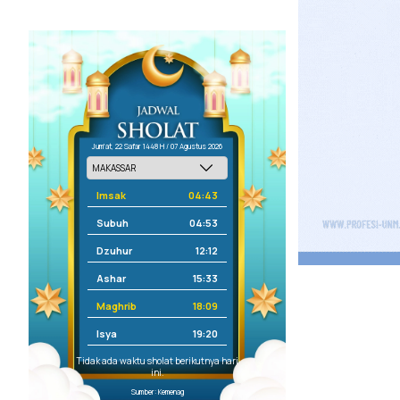
Jum'at, 22 Safar 1448 H / 07 Agustus 2026
Imsak
04:43
Subuh
04:53
Dzuhur
12:12
Ashar
15:33
Maghrib
18:09
Isya
19:20
Tidak ada waktu sholat berikutnya hari
ini.
Sumber: Kemenag