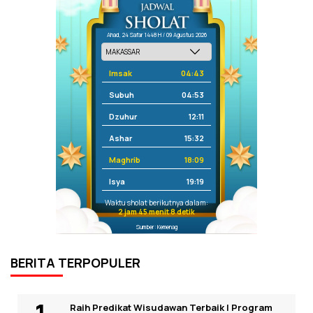
Ahad, 24 Safar 1448 H / 09 Agustus 2026
Imsak
04:43
Subuh
04:53
Dzuhur
12:11
Ashar
15:32
Maghrib
18:09
Isya
19:19
Waktu sholat berikutnya dalam:
2 jam 45 menit 8 detik
Sumber: Kemenag
BERITA TERPOPULER
Raih Predikat Wisudawan Terbaik I Program