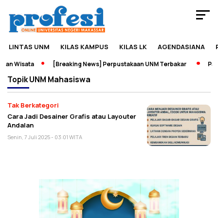
LINTAS UNM
KILAS KAMPUS
KILAS LK
AGENDASIANA
dan Wisata
[Breaking News] Perpustakaan UNM Terbakar
Pame
Topik
UNM Mahasiswa
Tak Berkategori
Cara Jadi Desainer Grafis atau Layouter
Andalan
Senin, 7 Juli 2025 - 03:01 WITA