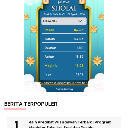
Ahad, 24 Safar 1448 H / 09 Agustus 2026
Imsak
04:43
Subuh
04:53
Dzuhur
12:11
Ashar
15:32
Maghrib
18:09
Isya
19:19
Tidak ada waktu sholat berikutnya hari ini.
Sumber: Kemenag
BERITA TERPOPULER
Raih Predikat Wisudawan Terbaik I Program
Magister Fakultas Seni dan Desain