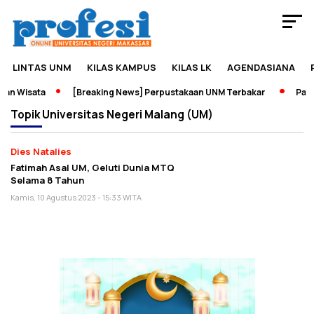
LINTAS UNM
KILAS KAMPUS
KILAS LK
AGENDASIANA
an Wisata
[Breaking News] Perpustakaan UNM Terbakar
Pamer
Topik
Universitas Negeri Malang (UM)
Dies Natalies
Fatimah Asal UM, Geluti Dunia MTQ
Selama 8 Tahun
Kamis, 10 Agustus 2023 - 15:33 WITA