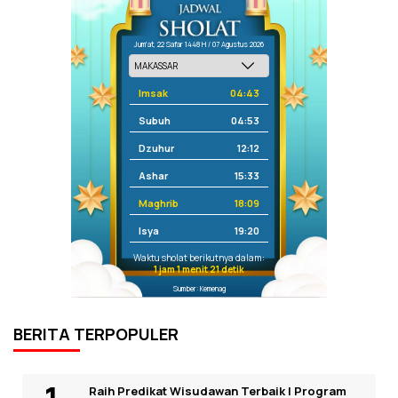
Jum'at, 22 Safar 1448 H / 07 Agustus 2026
Imsak
04:43
Subuh
04:53
Dzuhur
12:12
Ashar
15:33
Maghrib
18:09
Isya
19:20
Waktu sholat berikutnya dalam:
1 jam 1 menit 21 detik
Sumber: Kemenag
BERITA TERPOPULER
Raih Predikat Wisudawan Terbaik I Program