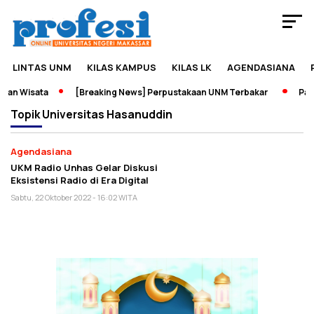
LINTAS UNM
KILAS KAMPUS
KILAS LK
AGENDASIANA
dan Wisata
[Breaking News] Perpustakaan UNM Terbakar
Pame
Topik
Universitas Hasanuddin
Agendasiana
UKM Radio Unhas Gelar Diskusi
Eksistensi Radio di Era Digital
Sabtu, 22 Oktober 2022 - 16:02 WITA