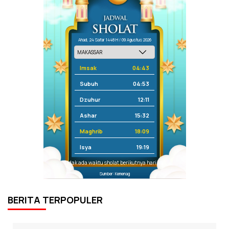
Ahad, 24 Safar 1448 H / 09 Agustus 2026
Imsak
04:43
Subuh
04:53
Dzuhur
12:11
Ashar
15:32
Maghrib
18:09
Isya
19:19
Tidak ada waktu sholat berikutnya hari ini.
Sumber: Kemenag
BERITA TERPOPULER