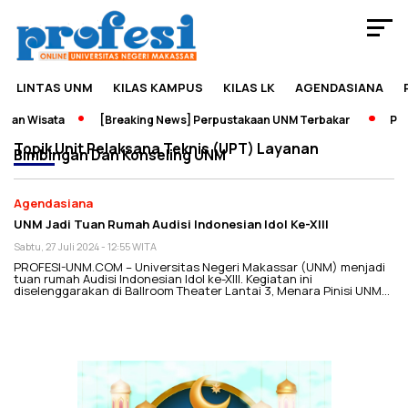
LINTAS UNM
KILAS KAMPUS
KILAS LK
AGENDASIANA
dan Wisata
[Breaking News] Perpustakaan UNM Terbakar
Pame
Topik
Unit Pelaksana Teknis (UPT) Layanan
Bimbingan Dan Konseling UNM
Agendasiana
UNM Jadi Tuan Rumah Audisi Indonesian Idol Ke-XIII
Sabtu, 27 Juli 2024 - 12:55 WITA
PROFESI-UNM.COM – Universitas Negeri Makassar (UNM) menjadi
tuan rumah Audisi Indonesian Idol ke-XIII. Kegiatan ini
diselenggarakan di Ballroom Theater Lantai 3, Menara Pinisi UNM…