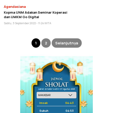
Agendasiana
Kopma UNM Adakan Seminar Koperasi
dan UMKM Go Digital
Sabtu, 3 September 2022 - 11:24 WITA
Paginasi
pos
1
2
Selanjutnya
Jum'at, 22 Safar 1448 H / 07 Agustus 2026
Imsak
04:43
Subuh
04:53