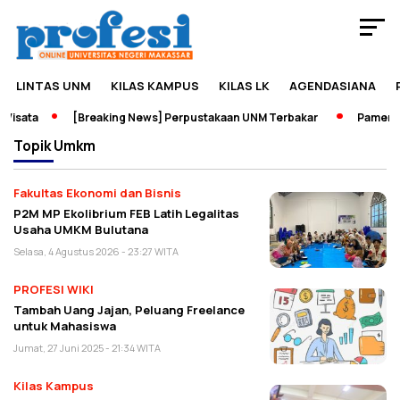
LINTAS UNM
KILAS KAMPUS
KILAS LK
AGENDASIANA
isata
[Breaking News] Perpustakaan UNM Terbakar
Pameran S
Topik
Umkm
Fakultas Ekonomi dan Bisnis
P2M MP Ekolibrium FEB Latih Legalitas
Usaha UMKM Bulutana
Selasa, 4 Agustus 2026 - 23:27 WITA
PROFESI WIKI
Tambah Uang Jajan, Peluang Freelance
untuk Mahasiswa
Jumat, 27 Juni 2025 - 21:34 WITA
Kilas Kampus