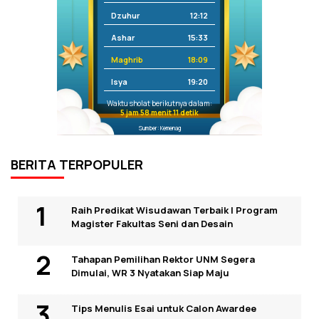
Dzuhur
12:12
Ashar
15:33
Maghrib
18:09
Isya
19:20
Waktu sholat berikutnya dalam:
5 jam 58 menit 10 detik
Sumber: Kemenag
BERITA TERPOPULER
Raih Predikat Wisudawan Terbaik I Program
Magister Fakultas Seni dan Desain
Tahapan Pemilihan Rektor UNM Segera
Dimulai, WR 3 Nyatakan Siap Maju
Tips Menulis Esai untuk Calon Awardee