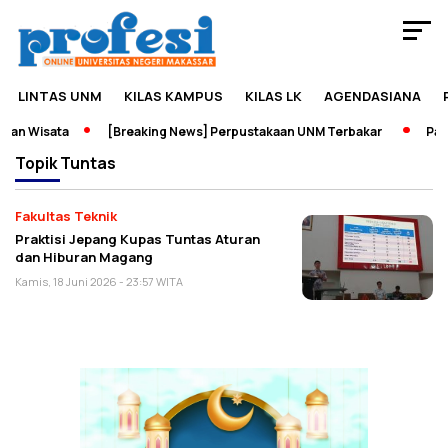
LINTAS UNM
KILAS KAMPUS
KILAS LK
AGENDASIANA
an Wisata
[Breaking News] Perpustakaan UNM Terbakar
Pame
Topik
Tuntas
Fakultas Teknik
Praktisi Jepang Kupas Tuntas Aturan
dan Hiburan Magang
Kamis, 18 Juni 2026 - 23:57 WITA