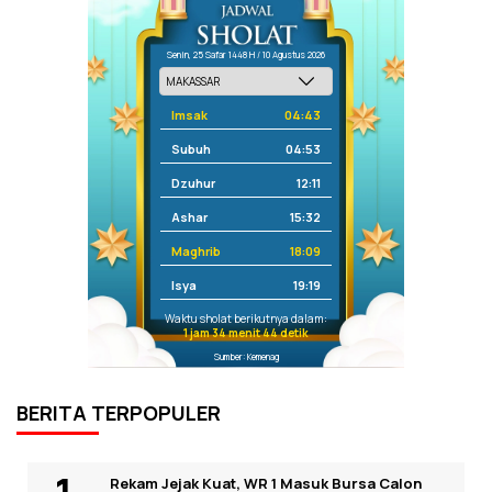
Senin, 25 Safar 1448 H / 10 Agustus 2026
Imsak
04:43
Subuh
04:53
Dzuhur
12:11
Ashar
15:32
Maghrib
18:09
Isya
19:19
Waktu sholat berikutnya dalam:
1 jam 34 menit 44 detik
Sumber: Kemenag
BERITA TERPOPULER
Rekam Jejak Kuat, WR 1 Masuk Bursa Calon