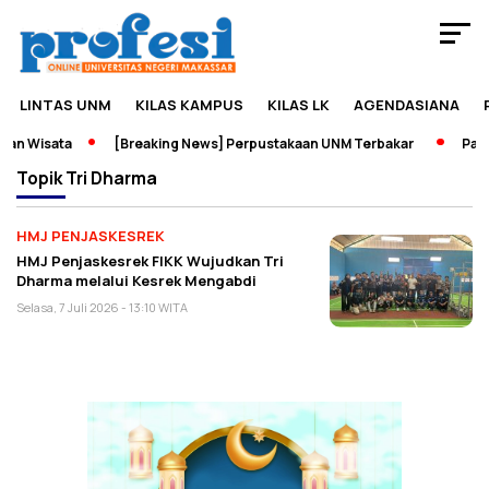
LINTAS UNM
KILAS KAMPUS
KILAS LK
AGENDASIANA
an Wisata
[Breaking News] Perpustakaan UNM Terbakar
Pamer
Topik
Tri Dharma
HMJ PENJASKESREK
HMJ Penjaskesrek FIKK Wujudkan Tri
Dharma melalui Kesrek Mengabdi
Selasa, 7 Juli 2026 - 13:10 WITA