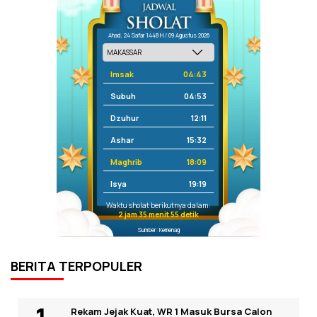
Ahad, 24 Safar 1448 H / 09 Agustus 2026
Imsak
04:43
Subuh
04:53
Dzuhur
12:11
Ashar
15:32
Maghrib
18:09
Isya
19:19
Waktu sholat berikutnya dalam:
2 jam 35 menit 55 detik
Sumber: Kemenag
BERITA TERPOPULER
Rekam Jejak Kuat, WR 1 Masuk Bursa Calon