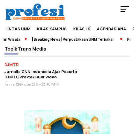
LINTAS UNM
KILAS KAMPUS
KILAS LK
AGENDASIANA
an Wisata
[Breaking News] Perpustakaan UNM Terbakar
Pame
Topik
Trans Media
DJMTD
Jurnalis CNN Indonesia Ajak Peserta
DJMTD Praktek Buat Video
Kamis, 12 Oktober 2017 - 23:36 WITA