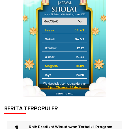
Kamis, 21 Safar 1448 H / 06 Agustus 2026
Imsak
04:43
Subuh
04:53
Dzuhur
12:12
Ashar
15:33
Maghrib
18:09
Isya
19:20
Waktu sholat berikutnya dalam:
4 jam 26 menit 44 detik
Sumber: Kemenag
BERITA TERPOPULER
Raih Predikat Wisudawan Terbaik I Program