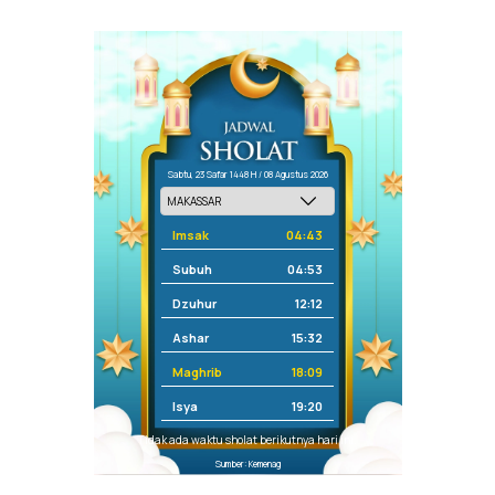
Sabtu, 23 Safar 1448 H / 08 Agustus 2026
Imsak
04:43
Subuh
04:53
Dzuhur
12:12
Ashar
15:32
Maghrib
18:09
Isya
19:20
Tidak ada waktu sholat berikutnya hari ini.
Sumber: Kemenag