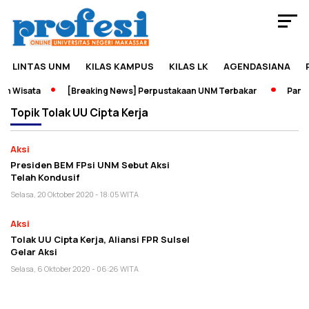
LINTAS UNM
KILAS KAMPUS
KILAS LK
AGENDASIANA
n Wisata
[Breaking News] Perpustakaan UNM Terbakar
Pamera
Topik
Tolak UU Cipta Kerja
Aksi
Presiden BEM FPsi UNM Sebut Aksi
Telah Kondusif
Selasa, 20 Oktober 2020 - 18:05 WITA
Aksi
Tolak UU Cipta Kerja, Aliansi FPR Sulsel
Gelar Aksi
Selasa, 6 Oktober 2020 - 06:26 WITA