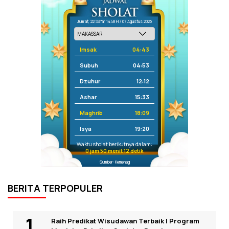
Jum'at, 22 Safar 1448 H / 07 Agustus 2026
Imsak
04:43
Subuh
04:53
Dzuhur
12:12
Ashar
15:33
Maghrib
18:09
Isya
19:20
Waktu sholat berikutnya dalam:
0 jam 50 menit 12 detik
Sumber: Kemenag
BERITA TERPOPULER
Raih Predikat Wisudawan Terbaik I Program