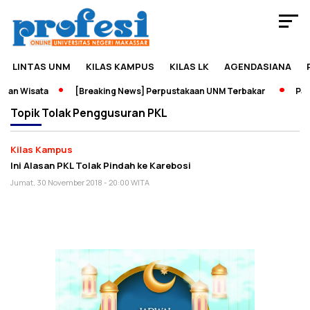
LINTAS UNM
KILAS KAMPUS
KILAS LK
AGENDASIANA
dan Wisata
[Breaking News] Perpustakaan UNM Terbakar
Pame
Topik
Tolak Penggusuran PKL
Kilas Kampus
Ini Alasan PKL Tolak Pindah ke Karebosi
Jumat, 30 November 2018 - 20:00 WITA