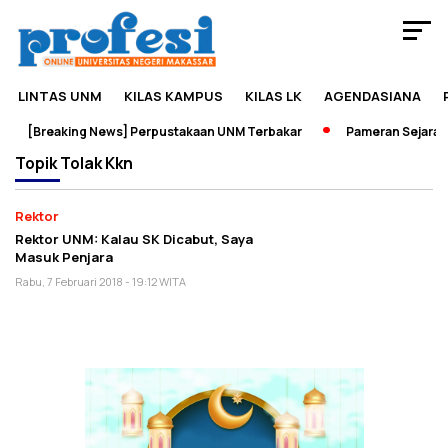
LINTAS UNM
KILAS KAMPUS
KILAS LK
AGENDASIANA
[Breaking News] Perpustakaan UNM Terbakar
Pameran Sejarah J
Topik
Tolak Kkn
Rektor
Rektor UNM: Kalau SK Dicabut, Saya
Masuk Penjara
Rabu, 7 Februari 2018 - 19:12 WITA