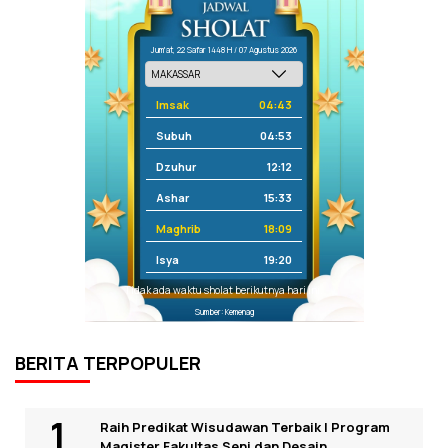
Jum'at, 22 Safar 1448 H / 07 Agustus 2026
Imsak
04:43
Subuh
04:53
Dzuhur
12:12
Ashar
15:33
Maghrib
18:09
Isya
19:20
Tidak ada waktu sholat berikutnya hari ini.
Sumber: Kemenag
BERITA TERPOPULER
Raih Predikat Wisudawan Terbaik I Program
Magister Fakultas Seni dan Desain